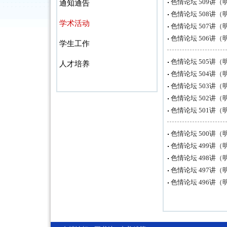
色情论坛 509讲（明
通知通告
色情论坛 508讲（明
学术活动
色情论坛 507讲（明
色情论坛 506讲（明
学生工作
色情论坛 505讲（明理
人才培养
色情论坛 504讲（明
色情论坛 503讲（明
色情论坛 502讲（明
色情论坛 501讲（
色情论坛 500讲（明
色情论坛 499讲（明
色情论坛 498讲（明
色情论坛 497讲（明
色情论坛 496讲（明