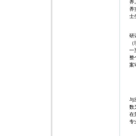
养
养
士
研
（
一
整
案
与
数
在
专