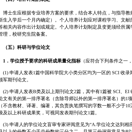
博士生应根据专业培养方案的要求，结合本人特点，与指导教
新生入学后一个月内确定）。个人培养计划应对课程学习、文献
等相关内容作出计划或规定。个人培养计划制定及变更须经所属
管理，校研究生院备案。
（五）科研与学位论文
1
．学位授予要求的科研成果量化指标
（应符合下列条件之一
(1) 申请人发表1篇中国科学院大小类分区均为一区的 SCI 
领军期刊论文。
(2) 申请人发表B类及以上期刊论文2篇，其中有1篇被 SCI、
论文有关的第一排序署名（含除导师以外的第一排序署名）的1项
（不含教材、译著、编著，其负责执笔撰写的字数一般不少于10
级及以上科研成果奖，可视同发表期刊论文1篇。
(3) 申请人的学位论文盲审专家评阅意见为“A.学位论文达到相
及以上的份数不少于总份数的三分之二，且第三份评审意见为B