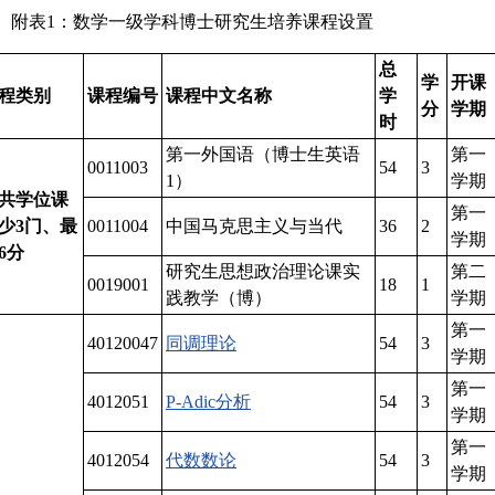
附表1：数学一级学科博士研究生培养课程设置
总
学
开课
程类别
课程编号
课程中文名称
学
分
学期
时
第一外国语（博士生英语
第一
0011003
54
3
1）
学期
共学位课
第一
少3门、最
0011004
中国马克思主义与当代
36
2
学期
6分
研究生思想政治理论课实
第二
0019001
18
1
践教学（博）
学期
第一
40120047
同调理论
54
3
学期
第一
4012051
P-Adic分析
54
3
学期
第一
4012054
代数数论
54
3
学期