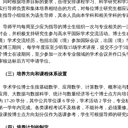
。同时根据培养目标的要求，合理安排课程学习、科学研究和学
实行导师负责和集体培养相结合的方式，对每位博士研究生都应
生指导小组组长为该生导师，其余人员由本学科和相关学科的专
导师平均每周至少应为指导的博士生组织一次与专业相关的一
讨会，并积极支持研究生参与高水平国际学术交流活动。博士生
境）学术交流经历，包括出国（境）参加国际会议，出国（境）
至博三期间， 每学年度应至少听取15场学术讲座，提交不少于
个博士在读期间，至少参加一次本专业领域的学术会议并作口头
审核达标后方可申请学位。
（三）培养方向和课程体系设置
学术学位博士生按基础数学、应用数学、计算数学、概率论与
应用、大数据与数据科学、统计与数量经济等七个博士点方向培
为 17-20 学分，其中公共学位课 6 学分，学术活动 2 学分，专
第一学年内完成。各类课程考试不及格者，不能补考，必须重修。
业课按博士点方向划分仅作为选课参考，学生可根据导师的研究
（四）培养计划的制定