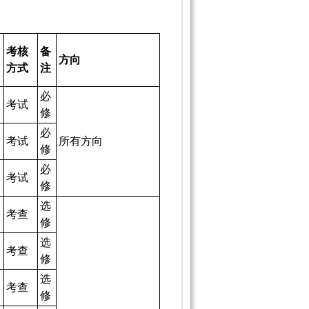
考核
备
方向
方式
注
必
考试
修
必
考试
所有方向
修
必
考试
修
选
考查
修
选
考查
修
选
考查
修