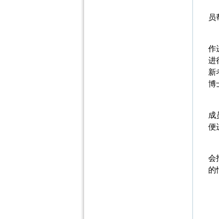
员
作
进
新
博
成
便
会
的