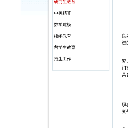
研究生教育
中美精算
数学建模
良
继续教育
进
留学生教育
招生工作
究
门
具
职
究