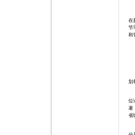
在
节
和
划
位
著
省
分