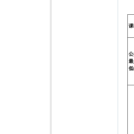
课
公
最
低