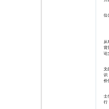
位
从
背
论
文
识
价
士
行